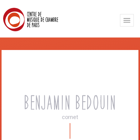
Toggle
naviga
Benjamin Bedouin
cornet