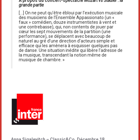
À propos du concert-spectacle
Mozart vs Stadler : la
grande partie
[…] On ne peut qu’être ébloui par l’exécution musicale
des musiciens de l’Ensemble Appassionato (un «
faux » comédien, douze instrumentistes à vent et
une contrebasse), qui, non contents de jouer par
cœur les sept mouvements de la partition (une
performance), se déplacent avec beaucoup de
naturel au gré d’une direction d’acteurs simple et
efficace qui les amènera à esquisser quelques pas
de danse. Une situation inédite qui libère l’adresse de
la musique, transcendant la notion même de
musique de chambre. »
Anna Sigalevitch – Classic&Co, Décembre 18