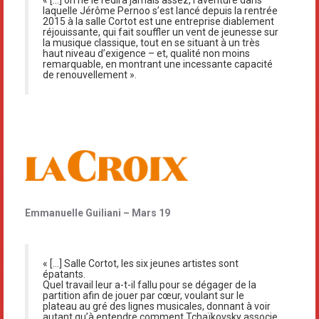
« […] on ne le redira jamais assez, l’aventure dans
laquelle Jérôme Pernoo s’est lancé depuis la rentrée
2015 à la salle Cortot est une entreprise diablement
réjouissante, qui fait souffler un vent de jeunesse sur
la musique classique, tout en se situant à un très
haut niveau d’exigence – et, qualité non moins
remarquable, en montrant une incessante capacité
de renouvellement ».
Emmanuelle Guiliani – Mars 19
« […] Salle Cortot, les six jeunes artistes sont
épatants.
Quel travail leur a-t-il fallu pour se dégager de la
partition afin de jouer par cœur, voulant sur le
plateau au gré des lignes musicales, donnant à voir
autant qu’à entendre comment Tchaïkovsky associe