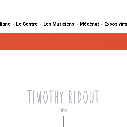
 ligne
Le Centre
Les Musiciens
Mécénat
Expos virt
Timothy Ridout
alto