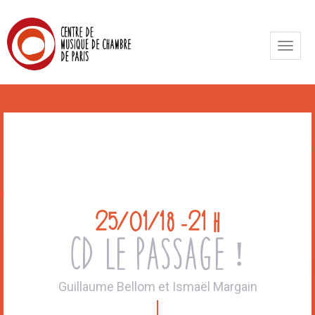
Toggle
naviga
25/01/18
-21 h
CD le Passage !
Guillaume Bellom et Ismaël Margain